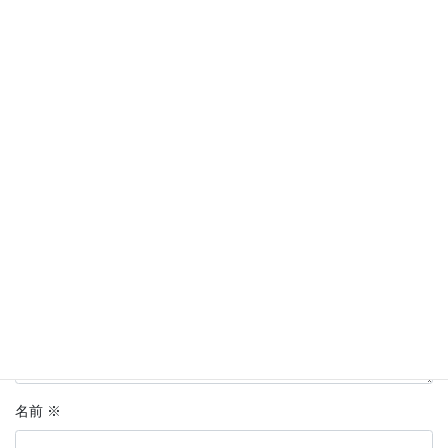
コメントを残す
メールアドレスが公開されることはありません。
※
が付いている
欄は必須項目です
コメント
※
名前
※