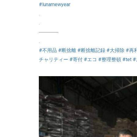
#lunarnewyear
.
.
――――
.
#不用品
#断捨離
#断捨離記録
#大掃除
#再
チャリティー
#寄付
#エコ
#整理整頓
#tet