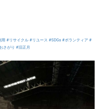
利用
#リサイクル
#リユース
#SDGs
#ボランティア
#
#おさがり
#旧正月