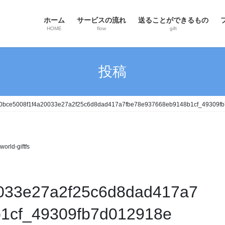
ホーム
サービスの流れ
送ることができるもの
HOME
flow
gift
投稿
10bce5008f1f4a20033e27a2f25c6d8dad417a7fbe78e937668eb9148b1cf_49309f
world-giftfs
033e27a2f25c6d8dad417a7
1cf_49309fb7d012918e