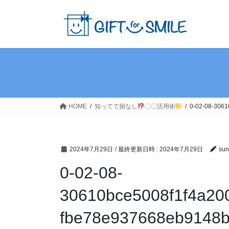
コ
ナ
ン
ビ
テ
ゲ
ン
ー
ツ
シ
へ
ョ
ス
ン
キ
に
ッ
移
HOME
知ってて損なし
〇〇活用術
0-02-08-306
プ
動
2024年7月29日
/ 最終更新日時 :
2024年7月29日
sun
0-02-08-
30610bce5008f1f4a20
fbe78e937668eb9148b