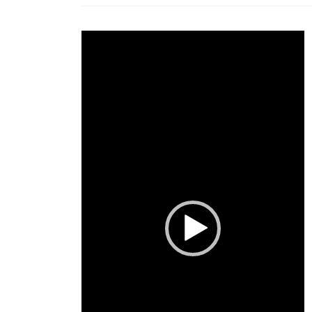
動
画
プ
レ
ー
ヤ
ー