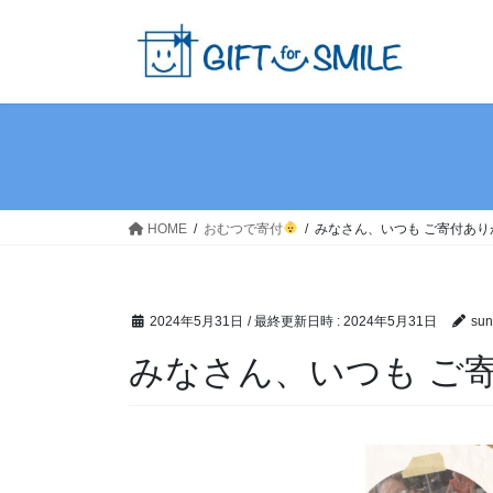
コ
ナ
ン
ビ
テ
ゲ
ン
ー
ツ
シ
へ
ョ
ス
ン
キ
に
ッ
移
HOME
おむつで寄付
みなさん、いつも ご寄付あり
プ
動
2024年5月31日
/ 最終更新日時 :
2024年5月31日
sun
みなさん、いつも ご