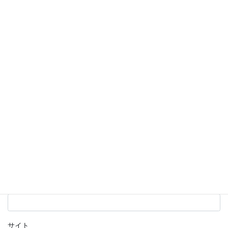
欄は必須項目です
コメント
※
名前
※
メール
※
サイト