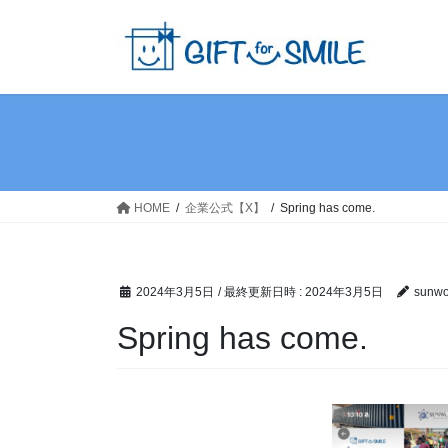
コ
ナ
ン
ビ
テ
ゲ
ン
ー
ツ
シ
へ
ョ
ス
ン
キ
に
ッ
移
HOME
企業公式【X】
Spring has come.
プ
動
2024年3月5日
/ 最終更新日時 :
2024年3月5日
sunwor
Spring has come.