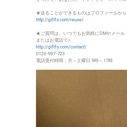
★送ることができるものはプロフィールから
http://giftfs.com/reuse/
★ご質問は、いつでもお気軽にDMやメール
またはお電話で♪
http://giftfs.com/contact/
0120-997-723
電話受付時間：月～土曜日 9時～17時