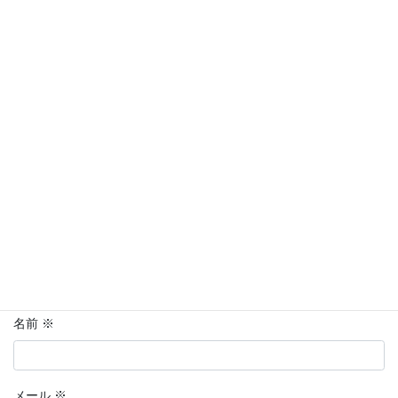
コメントを残す
メールアドレスが公開されることはありません。
※
が付いている
欄は必須項目です
コメント
※
名前
※
メール
※