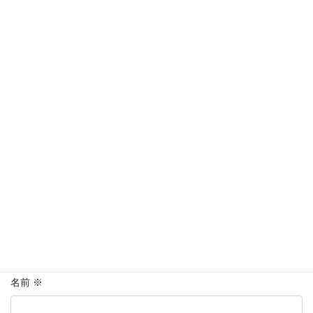
コメントを残す
メールアドレスが公開されることはありません。
※
が付いている
欄は必須項目です
コメント
※
名前
※