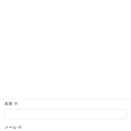
コメントを残す
メールアドレスが公開されることはありません。
※
が付いている
欄は必須項目です
コメント
※
名前
※
メール
※