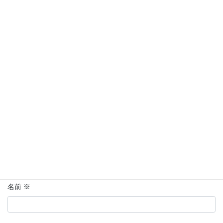
コメントを残す
メールアドレスが公開されることはありません。
※
が付いている
欄は必須項目です
コメント
※
名前
※