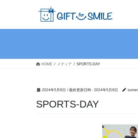
コ
ナ
ン
ビ
テ
ゲ
ン
ー
ツ
シ
へ
ョ
ス
ン
キ
に
ッ
移
HOME
メディア
SPORTS-DAY
プ
動
2024年5月9日
/ 最終更新日時 :
2024年5月9日
sunwor
SPORTS-DAY