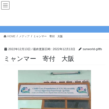
コ
ナ
ン
ビ
テ
ゲ
ン
ー
メディア
ツ
シ
へ
ョ
ス
ン
HOME
メディア
ミャンマー 寄付 大阪
キ
に
ッ
移
プ
動
2022年12月13日
/ 最終更新日時 :
2022年12月13日
sunworld-giftfs
ミャンマー 寄付 大阪