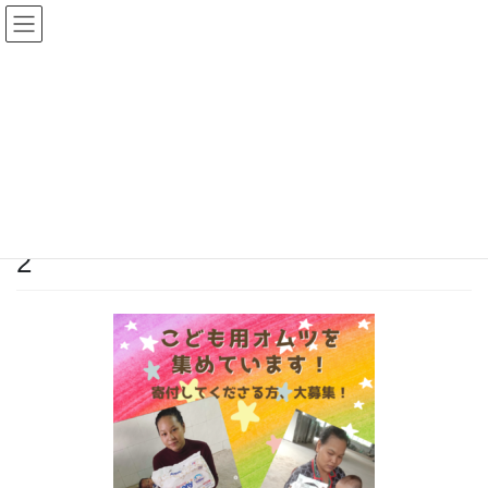
コ
ナ
ン
ビ
テ
ゲ
ン
ー
メディア
ツ
シ
へ
ョ
ス
ン
HOME
メディア
2
キ
に
ッ
移
プ
動
2026年5月22日
/ 最終更新日時 :
2026年5月22日
sunworld-giftfs
2