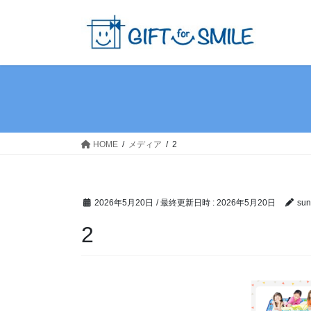
コ
ナ
ン
ビ
テ
ゲ
ン
ー
ツ
シ
へ
ョ
ス
ン
キ
に
ッ
移
HOME
メディア
2
プ
動
2026年5月20日
/ 最終更新日時 :
2026年5月20日
sun
2