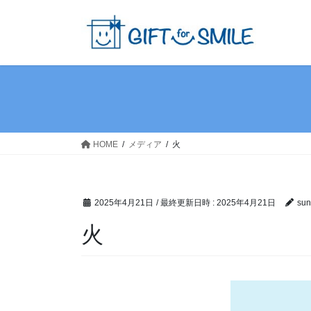
コ
ナ
ン
ビ
テ
ゲ
ン
ー
ツ
シ
へ
ョ
ス
ン
キ
に
ッ
移
HOME
メディア
火
プ
動
2025年4月21日
/ 最終更新日時 :
2025年4月21日
sun
火