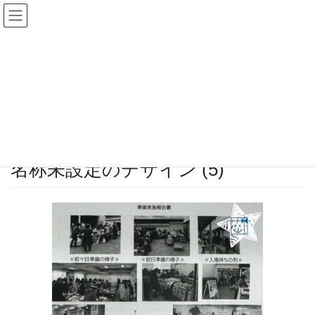
コ
ナ
ン
ビ
テ
ゲ
ン
ー
メディア
ツ
シ
へ
ョ
ス
ン
HOME
メディア
名称未設定のデザイン (5)
キ
に
ッ
移
プ
動
2025年1月7日
/ 最終更新日時 :
2025年1月7日
sunworld-giftfs
名称未設定のデザイン (5)