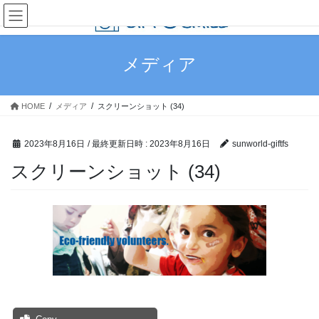
コ
ナ
ン
ビ
テ
ゲ
ン
ー
メディア
ツ
シ
へ
ョ
ス
ン
HOME
メディア
スクリーンショット (34)
キ
に
ッ
移
プ
動
2023年8月16日
/ 最終更新日時 :
2023年8月16日
sunworld-giftfs
スクリーンショット (34)